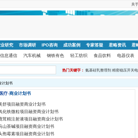
关
产业研究
市场调研
IPO咨询
成功案例
专家答疑
君略资讯
君
信息通信
汽车机械
钢铁有色
轻工纺织
食品饮料
电器仪表
热门关键字：
氨基硅乳整理剂
精密稳压开关电
业计划书
商业计划书
医疗-
美舒项目融资商业计划书
氧化铁微粒项目融资商业计划书
鹿茸精注射液项目融资商业计划书
马山茶碱项目融资商业计划书
头孢霉素项目融资商业计划书