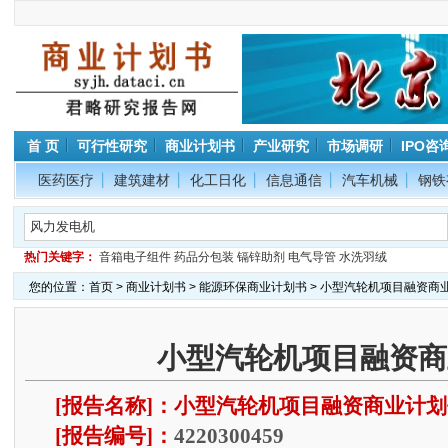
首 页
可行性研究
商业计划书
产业研究
市场调研
IPO咨
医药医疗
建筑建材
化工日化
信息通信
汽车机械
钢铁
热门关键字：
音箱电子组件
药品分包装
镉锌助剂
电气导管
水洗羽绒
您的位置：
首页
>
商业计划书
>
能源环保商业计划书
> 小型汽轮机项目融资商
小型汽轮机项目融资商
[报告名称]：小型汽轮机项目融资商业计划
[报告编号]：
4220300459