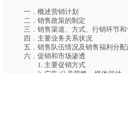
一．概述营销计划
二．销售政策的制定
三．销售渠道、方式、行销环节和
四．主要业务关系状况
五．销售队伍情况及销售福利分配
六．促销和市场渗透
1. 主要促销方式
2. 广告/公关策略、媒体评估
七．产品价格方案
1 . 定价依据和价格结构
2. 影响价格变化的因素和对策
八. 销售资料统计和销售纪录方式,
九. 市场开发规划,销售目标