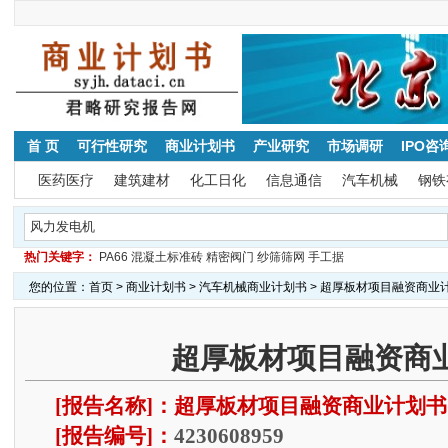
首 页
可行性研究
商业计划书
产业研究
市场调研
IPO咨
医药医疗
建筑建材
化工日化
信息通信
汽车机械
钢铁
热门关键字：
PA66
混凝土标准砖
精密阀门
纱筛筛网
手工据
您的位置：
首页
>
商业计划书
>
汽车机械商业计划书
> 超厚板材项目融资商业
超厚板材项目融资商
[报告名称]：超厚板材项目融资商业计划书
[报告编号]：
4230608959