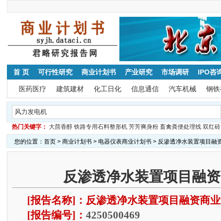
首 页
可行性研究
商业计划书
产业研究
市场调研
IPO咨
医药医疗
建筑建材
化工日化
信息通信
汽车机械
钢铁
热门关键字：
大茴香醇
铁路专用石料整形机
芳芳爽身粉
畜禽粪便处理线
双红砖
您的位置：
首页
>
商业计划书
>
电器仪表商业计划书
> 反渗透净水装置项目融
反渗透净水装置项目融资
[报告名称]：反渗透净水装置项目融资商业
[报告编号]：
4250500469