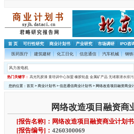
首 页
可行性研究
商业计划书
产业研究
市场调研
IPO咨
医药医疗
建筑建材
化工日化
信息通信
汽车机械
钢铁
热门关键字：
高光乳胶漆
童培训中心加盟
橡胶轮盘
金属矿产品
无堵塞潜水排污
您的位置：
首页
>
商业计划书
>
信息通信商业计划书
> 网络改造项目融资商业
网络改造项目融资商
[报告名称]：网络改造项目融资商业计划书
[报告编号]：
4260300069