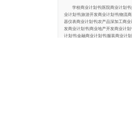
学校商业计划书|医院商业计划书|生
业计划书|旅游开发商业计划书|物流商
器仪表商业计划书|农产品深加工商业
发商业计划书|商业地产开发商业计划
计划书|金融商业计划书|服装商业计划
划书| 网站商业计划书| 酒店商业计划
计划书······
我们具有：一流专家、丰富经验、
提升您的项目/公司价值。我们策划制
于同行领先水平,是您成功融资立项的
【通讯电缆材料项目商业计划书目录
第一部分 摘要
一. 公司概况描述
二. 公司的宗旨和目标