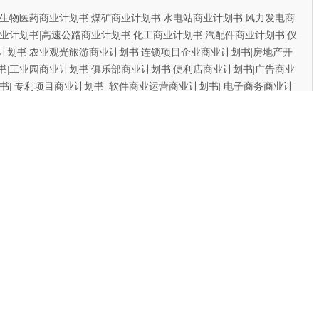
物医药商业计划书|煤矿商业计划书|水电站商业计划书|风力发电商
业计划书|高速公路商业计划书|化工商业计划书|汽配件商业计划书|仪
计划书|农业观光旅游商业计划书|连锁项目企业商业计划书|房地产开
书|工业园商业计划书|俱乐部商业计划书|便利店商业计划书|广告商业
书| 专利项目商业计划书| 软件商业运营商业计划书| 电子商务商业计
书| 餐饮商业计划书| 并购商业计划书 |境外融资商业计划书|风险投资
数百个可查询案例、国际规范、质量超值、价格合理！可最大限度
作的商业计划书在投资商与金融机构的慎审下,确保您的项目计划处
先决要素。
】