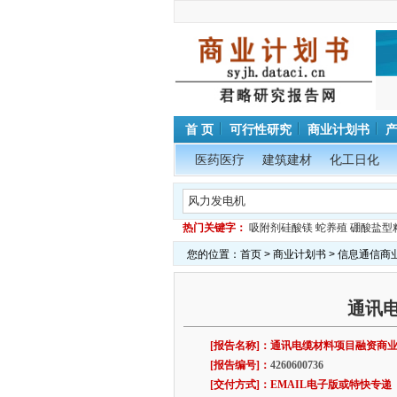
首 页
可行性研究
商业计划书
医药医疗
建筑建材
化工日化
热门关键字：
吸附剂硅酸镁
蛇养殖
硼酸盐型
您的位置：
首页
>
商业计划书
>
信息通信商
通讯
[报告名称]：通讯电缆材料项目融资商业
[报告编号]：
4260600736
[交付方式]：EMAIL电子版或特快专递