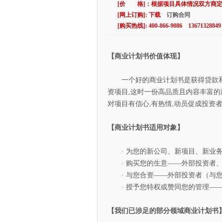
[价 格]：根据项目具体情况双方商
[网上订购]: 下载
订购合同
[购买热线]: 400-866-9086 13671328849
【商业计划书价值体现】
一个好的商业计划书是获得贷款和
资项目,这时一份高品质且内容丰富的
对项目有信心,有热情,动员促成投资
【商业计划书适用对象】
· 为您的新公司、新项目、新业务
· 购买您的生意——外部投资者、
· 与您合资——外部投资者（与您
· 授予您特权或赞同您的管理——
【我们已涉足的部分领域商业计划书