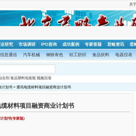
关
产业研究
市场调研
IPO咨询
成功案例
专家答疑
君略资讯
君
信息通信
汽车机械
钢铁有色
轻工纺织
食品饮料
电器仪表
粘合剂
食品塑料包装瓶
视频压缩
业计划书
> 通讯电缆材料项目融资商业计划书
电缆材料项目融资商业计划书
计划书(专家版)