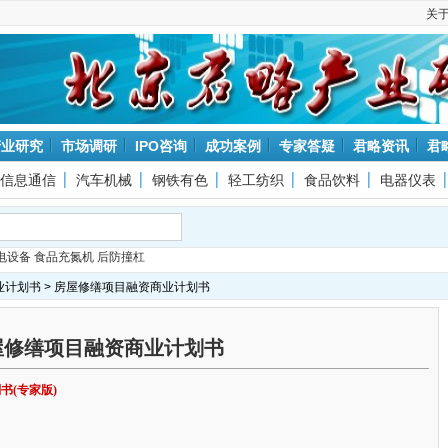
关
产业研究
市场调研
IPO咨询
成功案例
专家答疑
君略资讯
君
信息通信
汽车机械
钢铁有色
轻工纺织
食品饮料
电器仪表
电设备
食品充氮机
后防撞杠
业计划书
> 房屋修缮项目融资商业计划书
屋修缮项目融资商业计划书
书(专家版)