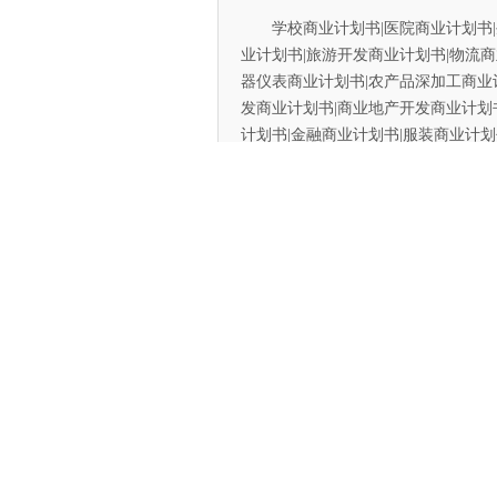
学校商业计划书|医院商业计划书|生
业计划书|旅游开发商业计划书|物流商
器仪表商业计划书|农产品深加工商业
发商业计划书|商业地产开发商业计划
计划书|金融商业计划书|服装商业计划
划书| 网站商业计划书| 酒店商业计划
计划书······
我们具有：一流专家、丰富经验、
提升您的项目/公司价值。我们策划制
于同行领先水平,是您成功融资立项的
【房屋修缮项目商业计划书目录】
第一部分 摘要
一. 公司概况描述
二. 公司的宗旨和目标