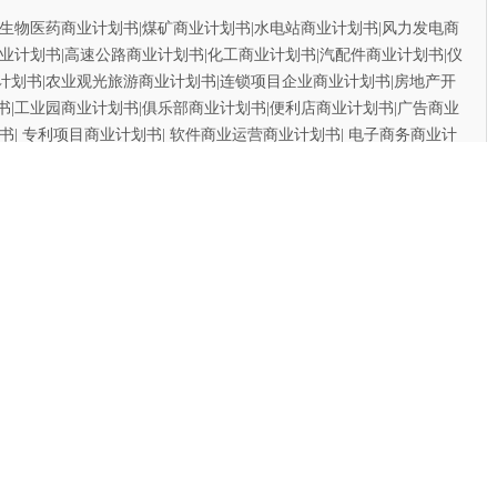
物医药商业计划书|煤矿商业计划书|水电站商业计划书|风力发电商
业计划书|高速公路商业计划书|化工商业计划书|汽配件商业计划书|仪
计划书|农业观光旅游商业计划书|连锁项目企业商业计划书|房地产开
书|工业园商业计划书|俱乐部商业计划书|便利店商业计划书|广告商业
书| 专利项目商业计划书| 软件商业运营商业计划书| 电子商务商业计
书| 餐饮商业计划书| 并购商业计划书 |境外融资商业计划书|风险投资
数百个可查询案例、国际规范、质量超值、价格合理！可最大限度
作的商业计划书在投资商与金融机构的慎审下,确保您的项目计划处
先决要素。