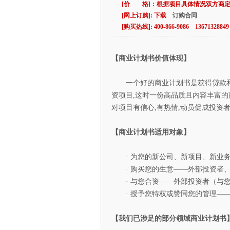
[价 格]：根据项目具体情况双方商
[网上订购]: 下载
订购合同
[购买热线]: 400-866-9086 13671328849
【商业计划书价值体现】
一个好的商业计划书是获得贷款和
资项目,这时一份高品质且内容丰富的
对项目有信心,有热情,动员促成投资
【商业计划书适用对象】
· 为您的新公司、新项目、新业务
· 购买您的生意——外部投资者、
· 与您合资——外部投资者（与您
· 授予您特权或赞同您的管理——
【我们已涉足的部分领域商业计划书