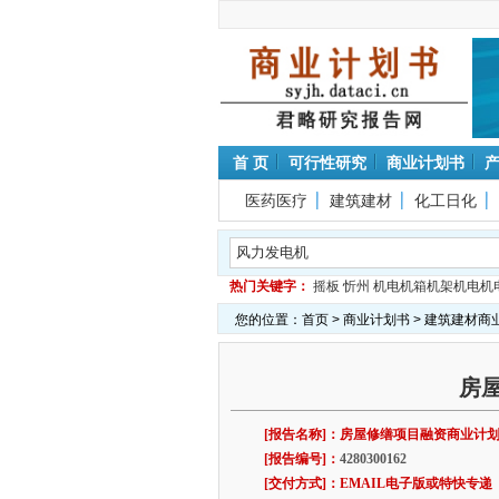
首 页
可行性研究
商业计划书
医药医疗
建筑建材
化工日化
热门关键字：
摇板
忻州
机电机箱机架机电机
您的位置：
首页
>
商业计划书
>
建筑建材商
房
[报告名称]：房屋修缮项目融资商业计划
[报告编号]：
4280300162
[交付方式]：EMAIL电子版或特快专递